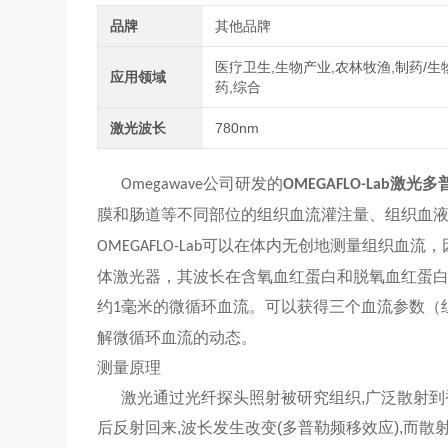
品牌
其他品牌
医疗卫生,生物产业,农林牧渔,制药/生
应用领域
药,综合
激光波长
780nm
公司研发的
激光多
Omegawave
OMEGAFLO-Lab
膜和肠道等不同部位的组织血流灌注量、组织血
可以在体内无创地测量组织血流，
OMEGAFLO-Lab
体激光器，其波长在含氧血红蛋白和脱氧血红蛋
约
毫米的微循环血流。可以获得三个血流参数（
1
解微循环血流的动态。
测量原理
激光通过光纤探头照射被研究组织,广泛散射到
后反射回来,波长发生改变(多普勒频移效应),而