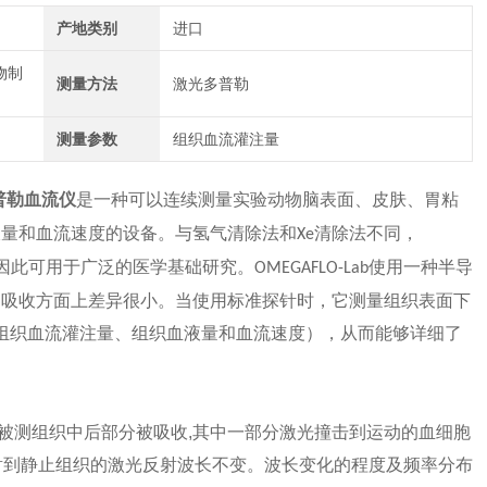
产地类别
进口
物制
测量方法
激光多普勒
测量参数
组织血流灌注量
普勒血流仪
是一种可以连续测量实验动物脑表面、皮肤、胃粘
液量和血流速度的设备。与氢气清除法和
清除法不同，
Xe
因此可用于广泛的医学基础研究。
使用一种半导
OMEGAFLO-Lab
白吸收方面上差异很小。当使用标准探针时，它测量组织表面下
组织血流灌注量、组织血液量和血流速度），从而能够详细了
被测组织中后部分被吸收,其中一部分激光撞击到运动的血细胞
散射到静止组织的激光反射波长不变。波长变化的程度及频率分布