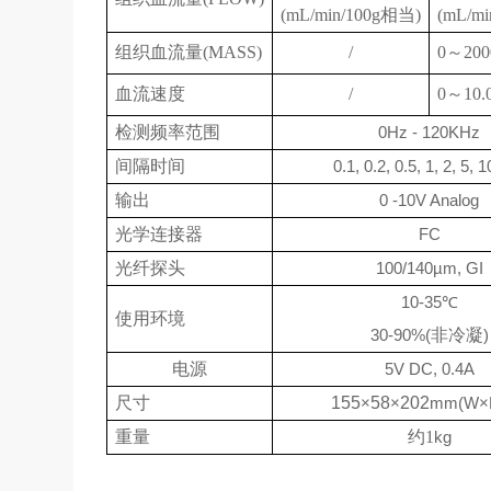
(mL/min/100g相当)
(mL/m
组织血流量(MASS)
/
0～20
血流速度
/
0～10.
检测频率范围
0Hz - 120KHz
间隔时间
0.1, 0.2, 0.5, 1, 2, 5, 
输出
0 -10V Analog
光学连接器
FC
光纤探头
100/140µm, GI
10-35℃
使用环境
30-90%(
非冷凝
)
电源
5V DC, 0.4A
尺寸
155
×
58
×
202
mm(W×
重量
约1
kg