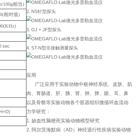
in/100g相当)
2. NS针型探头
00(相对值)
00(KHz)
3. GJ + JF型探头
10 sec
4. ST-N型非接触测量探头
应用
广泛应用于实验动物中枢神经系统、皮肤、肌
肉、胃肠道、肝、胰、肾、肺、脾、眼、耳、鼻
以及骨骼等实验动物各个脏器组织微循环血流动
H×D)
力学研究：
1. 缺血性脑梗死实验动物模型研究
2. 阿尔茨海默病（AD）神经退行性疾病实验动物