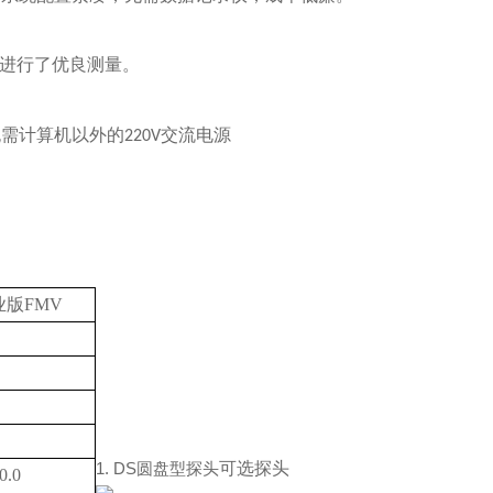
进行了优良测量。
无需计算机以外的
交流电源
220V
业版FMV
1. DS圆盘型探头
可选探头
0.0