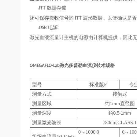
数据存储
FFT
l
还可保存接收信号的
波形数据，以便确认是否
FFT
电源
USB
l
激光血液流量计主机的电源由计算机提供，因此
激光多普勒血流仪技术规格
OMEGAFLO-Lab
型号
标准版F
专
测量方式
接触式
测量区域
约
1mm
直径圆
测量深度
0.5-1mm
约
测量激光波长
780nm,CLASS 1
0～1000.0
0～100
组织血流量(FLOW)