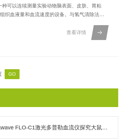
流仪是一种可以连续测量实验动物脑表面、皮肤、胃粘
、组织血液量和血流速度的设备。与氢气清除法和
内无创地测量组织血流，因此可用于广泛的医学基础
查看详情
页
Omegawave FLO-C1激光多普勒血流仪探究大鼠下唇副交感神经反射性血管舒张