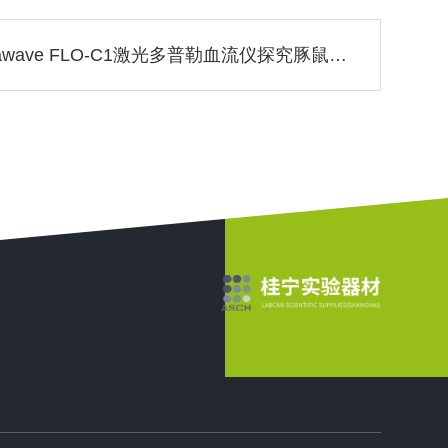
Omegawave FLO-C1激光多普勒血流仪探究豚鼠下唇副交感舒血管纤维是否存在