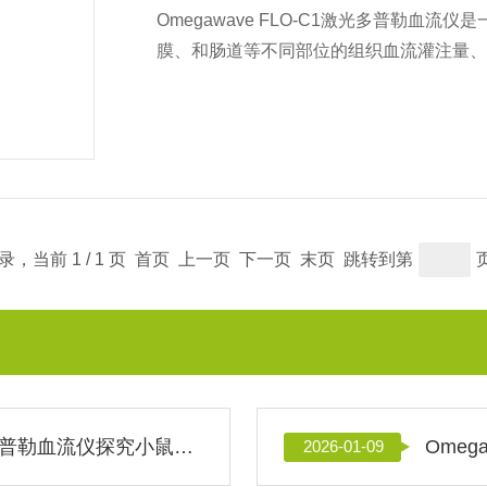
Omegawave FLO-C1激光多普勒血
膜、和肠道等不同部位的组织血流灌注量
Xe清除法不同，OMEGAFLO可以在体
研究。
记录，当前 1 / 1 页 首页 上一页 下一页 末页 跳转到第
Omegawave FLO-C1激光多普勒血流仪探究小鼠咬肌副交感舒血管舒张的相关影响
2026-01-09