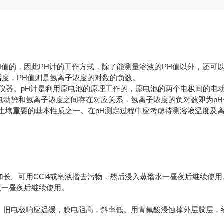
H值的，因此PH计的工作方式，除了能测量溶液的PH值以外，还可
离子的活度，PH值则是氢离子浓度的对数的负数。
仪器。pH计是利用原电池的原理工作的，原电池的两个电极间的电
电动势和氢离子浓度之间存在对应关系，氢离子浓度的负对数即为pH
土壤重要的基本性质之一。在pH测定过程中应考虑待测溶液温度及
可用CCl4或皂液揩去污物，然后浸入蒸馏水一昼夜后继续使用。污
溶液一昼夜后继续使用。
旧电极响应迟缓，膜电阻高，斜率低。用青氟酸浸蚀掉外层胶层，