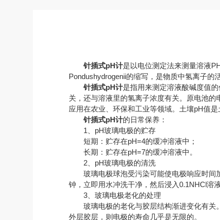
针插式pH计
是以电位测定法来测量溶液P
Pondushydrogenii的缩写，是物质中氢
针插式pH计
是指用来测定溶液酸碱度值的
关，还与溶液里的氢离子浓度有关。原电池的
应用在农业、环保和工业等领域。土壤pH值是
针插式pH计
的日常保养：
1、pH玻璃电极的贮存
短期：贮存在pH=4的缓冲溶液中；
长期：贮存在pH=7的缓冲溶液中。
2、pH玻璃电极的清洗
玻璃电极球泡受污染可能使电极响应时间加长。
钟，立即用水冲洗干净，然后浸入0.1NHCl
3、玻璃电极老化的处理
玻璃电极的老化与胶层结构渐进变化有关。
外层胶层，则电极的寿命几乎是无限的。