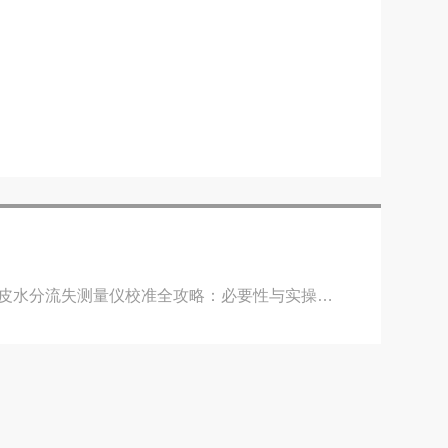
拒绝TEWL无效测试！经皮水分流失测量仪校准全攻略：必要性与实操指南