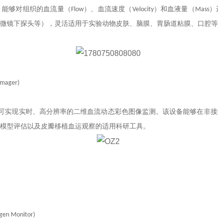
，能够对组织的血流
量
（
Flow
）、血流速度（Velocity）和
血液
量（Mas
微镜下探头等），灵活适用于
实验动物
皮肤、脑膜、胃肠道粘膜
、
口腔
等
mager)
术，可实现实时、高分辨率的二维血流动态彩色图像监测。该设备能够在非
模型评估以及皮瓣移植血运观察的适用
科研
工具。
ygen Monitor)