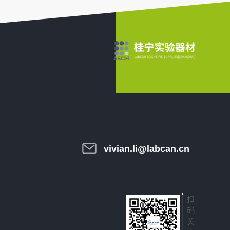
vivian.li@labcan.cn
扫
码
关