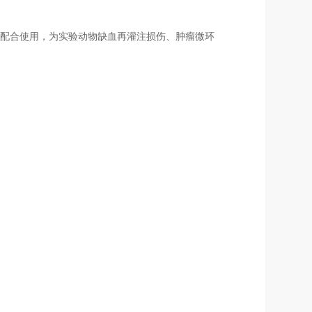
计配合使用，为
实验动物
缺血再灌注损伤、肿瘤微环