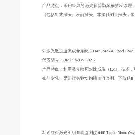
产品特点：采用经典的激光
多普勒频移效应
原理
（包括针式探头、表面探头、
非接触测量探头，
显
2
. 激光散斑血流成像系统 (Laser Speckle Blood Flow I
代表型号：OMEGAZONE OZ-
2
产品特点：利用激光散斑对比成像（LSCI）技
布与变化，是进行
实验动物
脑血流监测、下肢缺血
3.
近红外
激光组织血氧监测仪 (
NIR
Tissue Blood Ox