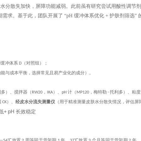
皮肤水分散失加快，屏障功能减弱。此前虽有研究尝试用酸性调节
需求。基于此，团队开展了 “pH 缓冲体系优化 + 护肤剂筛选"
₂，及非缓冲体系 D（对照组）；
聚焦功能与成本平衡，选择常见且易产业化的成分）。
多）、搅拌器（RW20，IKA）、pH 计（MP120，梅特勒 - 托利多）、粘度计
 CK）、
经皮水分流失测量仪
（用于精准测量皮肤水分散失情况，评估屏
4℃放置 2 周等同于货架期 1 年，37℃放置 3 个月等同于货架期 2 