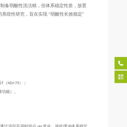
剂制备弱酸性洗洁精，但体系稳定性差，放置
 的系统性研究，旨在实现 “弱酸性长效稳定"
（NDJ-79）；
障功能）。
年，通过追踪不同时间点 pH 变化，评价缓冲体系稳定