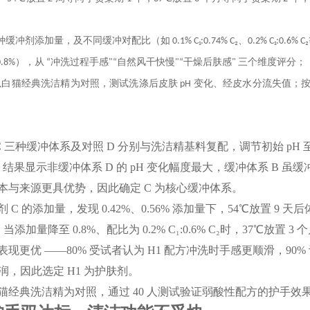
种缓冲剂添加量，及不同缓冲对配比（如 0.1% C₁:0.74% C₂、0.2% C₁:0.6% 
 0.8%），从 “冲洗过程手感"“自然风干快慢"“干燥后肤感" 三个维度评分；
白猫经典洗洁精为对照，测试洗涤后皮肤 pH 变化、经皮水分流失值；按 G
C 三种缓冲体系及对照 D 分别与洗洁精基料复配，调节初始 pH 至
观。结果显示非缓冲体系 D 的 pH 变化幅度最大，缓冲体系 B 
本与来源更具优势，因此确定 C 为核心缓冲体系。
 C 的添加量，发现 0.42%、0.56% 添加量下，54℃放置 9 天
降至 0.8%、配比为 0.2% C₁:0.6% C₂时，37℃放置 3 
1 表现更优 ——80% 受试者认为 H1 配方冲洗时手感更顺滑，
润，因此选定 H1 为护肤剂。
猫经典洗洁精为对照，通过 40 人测试验证弱酸性配方的护手