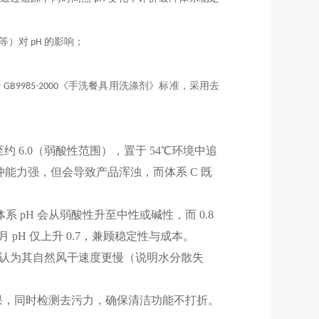
C₂等）对 pH 的影响；
B9985-2000《手洗餐具用洗涤剂》标准，采用去
约 6.0（弱酸性范围），置于 54℃环境中追
虽缓冲能力强，但会导致产品浑浊，而体系 C 既
后体系 pH 会从弱酸性升至中性或碱性，而 0.8
个月 pH 仅上升 0.7，兼顾稳定性与成本。
90% 认为其自然风干速度更慢（说明水分散失
效果，同时检测去污力，确保清洁功能不打折。