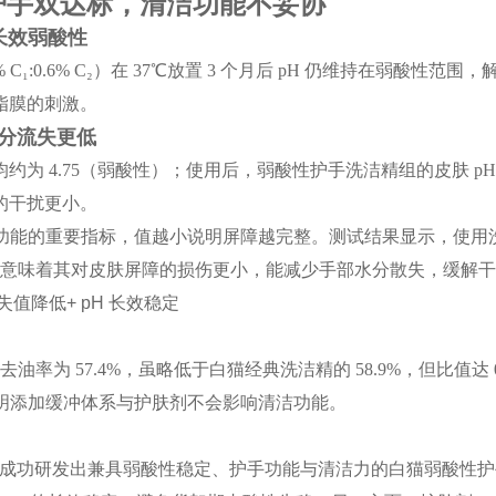
 护手双达标，清洁功能不妥协
现长效弱酸性
2% C₁:0.6% C₂）在 37℃放置 3 个月后 pH 仍维持在弱
脂膜的刺激。
水分流失更低
均约为 4.75（弱酸性）；使用后，弱酸性护手洗洁精组的皮肤 
的干扰更小。
功能的
重要
指标，值越小说明屏障越完整。测试结果显示，使用洗
组，意味着其对皮肤屏障的损伤更小，能减少手部水分散失，缓解
精的去油率为 57.4%，虽略低于白猫经典洗洁精的 58.9%，但比值达
，证明添加缓冲体系与护肤剂不会影响清洁功能。
"，成功研发出兼具弱酸性稳定、护手功能与清洁力的白猫弱酸性护