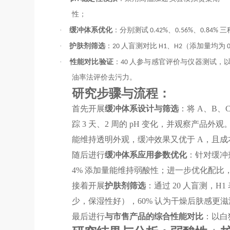
性；
·
缓冲体系优化
：分别测试 0.42%、0.56%、0.84% 三
·
护肤剂筛选
：20 人盲测对比 H1、H2（添加量均为
·
性能对比验证
：40 人参与感官评价与仪器测试，以
油率法评价去污力。
研究步骤与流程：
首先开展
缓冲体系设计与筛选
：将 A、B、
踪 3 天、2 周的 pH 变化，并观察产品外
能维持透明外观，缓冲效果又优于 A，且成
随后进行
缓冲体系应用参数优化
：针对缓冲剂
4% 添加量能维持弱酸性；进一步优化配比，当添加量
接着开展
护肤剂筛选
：通过 20 人盲测，H
少，保湿性好），60% 认为干燥后肤感更滋
最后进行
与市售产品的综合性能对比
：以白