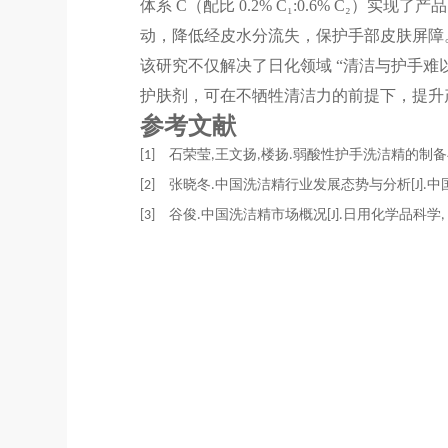
体系 C（配比 0.2% C₁:0.6% C₂）
动，降低经皮水分流失，保护手部皮肤屏障
该研究不仅解决了日化领域 “清洁与护手难以
护肤剂，可在不牺牲清洁力的前提下，提升
参考文献
[1]
石荣莹,王文扬,楼扬.弱酸性护手洗洁精的制备与性能研究[J].
[2]
张晓冬.中国洗洁精行业发展态势与分析[J].中国洗涤用品工业, 
[3]
谷俊.中国洗洁精市场概况[J].日用化学品科学, 2011, 34(10