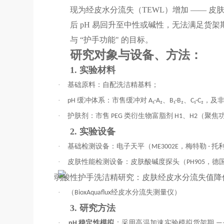
现为经皮水分流失（TEWL）增加 —— 
后 pH 易回升至中性或碱性，无法满足货架期
与 “护手功能"
的目标。
研究对象与设备、方法：
1. 实验材料
·
基础原料：自配洗洁精基料；
·
pH 缓冲体系：市售缓冲对 A₁-A₂、B₁-B₂、C₁-C
·
护肤剂：市售 PEG 类衍生物富脂剂 H1、H2（
2. 实验设备
·
基础检测设备：电子天平（ME3002E，梅特勒 - 托利
·
皮肤性能检测设备：皮肤酸碱度探头（PH905，德国
·
（
BioxAquaflux经皮水分流失测量仪）
3. 研究方法
·
pH 稳定性模拟
：采用高温加速实验模拟货架期 ——5