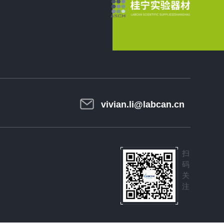
vivian.li@labcan.cn
扫
码
关
注