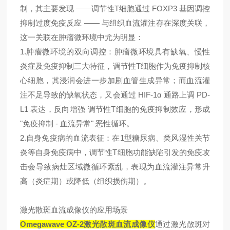
制，其
主要
发现 ——
调节性T细胞
通过 FOXP3 基因调控
抑制过度免疫反应 —— 与组织血流灌注存在深度关联，
这一关联在肿瘤微环境中尤为
明显
：
1.
肿瘤微环境的双向调控：肿瘤微环境具有缺氧、慢性
炎症及免疫抑制三大特征，
调节性T细胞
作为免疫抑制核
心细胞，其浸润会进一步加剧血管生成异常；而血流灌
注不足导致的缺氧状态，又会通过 HIF-1α 通路上调 PD-
L1 表达，反向增强
调节性T细胞
的免疫抑制效应，形成
"免疫抑制 - 血流异常" 恶性循环。
2.
自身免疫病的血流表征：在1型糖尿病、类风湿性关节
炎等自身免疫病中，
调节性T细胞
功能缺陷引发的免疫攻
击会导致病灶区域微循环紊乱，表现为血流灌注异常升
高（炎症期）或降低（组织损伤期）。
激光散斑血流成像仪
的应用场景
Omegawave OZ-2
激光散斑血流成像仪
通过激光散斑对