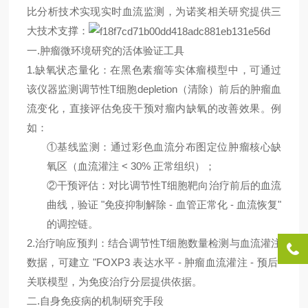
比分析技术实现实时血流监测，为诺奖相关研究提供三
大技术支撑：
一
.
肿瘤微环境研究的活体验证工具
1.
缺氧状态量化：在黑色素瘤等实体瘤模型中，可通过
该仪器监测
调节性T细胞
depletion（清除）前后的肿瘤血
流变化，直接评估免疫干预对瘤内缺氧的改善效果。例
如：
①
基线监测：通过彩色血流分布图定位肿瘤核心缺
氧区（血流灌注 < 30% 正常组织）；
②
干预评估：对比
调节性T细胞
靶向治疗前后的血流
曲线，验证 "免疫抑制解除 - 血管正常化 - 血流恢复"
的调控链。
2.
治疗响应预判：结合
调节性T细胞
数量检测与血流灌注
数据，可建立 "FOXP3 表达水平 - 肿瘤血流灌注 - 预后"
关联模型，为免疫治疗分层提供依据。
二
.
自身免疫病的机制研究手段