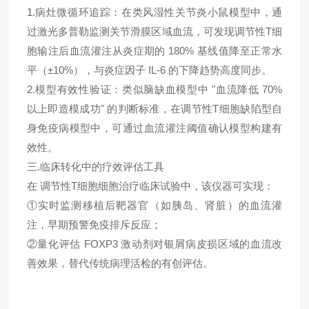
1.
病灶微循环追踪：在类风湿性关节炎小鼠模型中，通
过激光多普勒监测关节滑膜区域血流，可发现
调节性T细
胞
输注后血流灌注从炎症期的 180% 基线值降至正常水
平（±10%），与炎症因子 IL-6 的下降趋势高度同步。
2.
模型有效性验证：类似脑缺血模型中 "血流降低 70%
以上即造模成功" 的判断标准，在
调节性T细胞
缺陷型自
身免疫病模型中，可通过血流灌注阈值确认模型构建有
效性。
三
.
临床转化中的疗效评估工具
在
调节性T细胞
细胞治疗临床试验中，该仪器可实现：
①
实时监测移植后靶器官（如胰岛、肾脏）的血流灌
注，早期预警免疫排斥反应；
②
量化评估 FOXP3 激动剂对银屑病皮损区域的血流改
善效果，替代传统病理活检的有创评估。