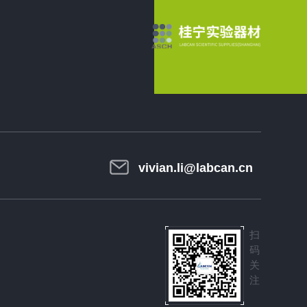
vivian.li@labcan.cn
扫
码
关
注