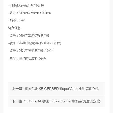
–同步驱动马达2800转/分钟
–尺寸：380mmX260mmX250mm
–功率：65W
订货信息
–货号：7610不溶度指数搅拌器
–货号：7620玻璃搅拌杯(500mL)（备件）
–货号：7621不锈钢搅拌器（备件）
–货号：7622传动皮带（备件）
上一篇
德国FUNKE GERBER SuperVario N乳脂离心机
下一篇
SEDILAB-E德国Funke Gerber牛奶杂质度测定仪