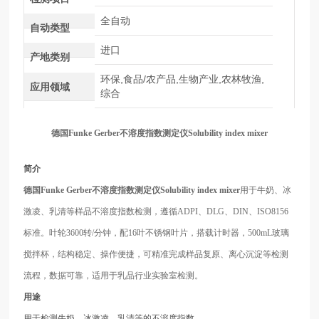
全自动
自动类型
进口
产地类别
环保,食品/农产品,生物产业,农林牧渔,
应用领域
综合
德国
Funke Gerber不溶度指数测定仪Solubility index mixer
简介
德国
Funke Gerber不溶度指数测定仪Solubility index mixer
用于牛奶、冰
激凌、乳清等样品不溶度指数检测，遵循
ADPI、DLG、DIN、ISO8156
标准。叶轮3600转/分钟，配16叶不锈钢叶片，搭载计时器，500mL玻璃
搅拌杯，结构稳定、操作便捷，可精准完成样品复原、离心沉淀等检测
流程，数据可靠，适用于乳品行业实验室检测。
用途
用于检测牛奶、冰激凌、乳清等的不溶度指数。