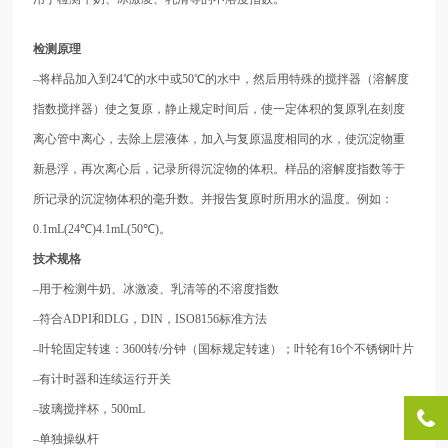
检测原理
–将样品加入到24℃的水中或50℃的水中，然后用特殊的搅拌器（溶解度
指数搅拌器）使之复原，静止规定时间后，使一定体积的复原乳在刻度
离心管中离心，去除上层液体，加入与复原温度相同的水，使沉淀物重
新悬浮，再次离心后，记录所得沉淀物的体积。样品的溶解度指数等于
所记录的沉淀物体积的毫升数。并报告复原时所用水的温度。例如：
0.1mL(24℃)4.1mL(50℃)。
技术规格
–用于检测牛奶、冰激凌、乳清等的不溶度指数
–符合ADPI和DLG，DIN，ISO8156标准方法
–叶轮固定转速：3600转/分钟（国标规定转速）；叶轮有16个不锈钢叶片
–有计时器和连续运行开关
–玻璃搅拌杯，500mL
–单独操纵杆