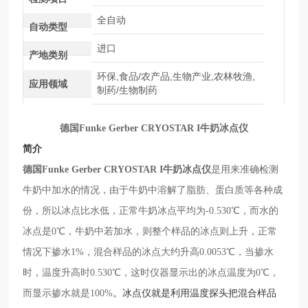
全自动
自动类型
进口
产地类别
环保,食品/农产品,生物产业,农林牧渔,
应用领域
制药/生物制药
德国
Funke Gerber CRYOSTAR I牛奶冰点仪
简介
德国
Funke Gerber CRYOSTAR I牛奶冰点仪
是用来准确检测
牛奶中加水的情况，由于牛奶中溶解了脂肪、蛋白质等各种成
份，所以冰点比水低，正常牛奶冰点平均为
-0.530℃，而水的
冰点是0℃，牛奶中若加水，则整个样品的冰点则上升，正常
情况下掺水1%，混合样品的冰点大约升高0.0053℃，当掺水
时，温度升高时0.530℃，这时仪器显示出的冰点温度为0℃，
而显示掺水就是100%
。冰点仪就是利用温度探头把混合样品