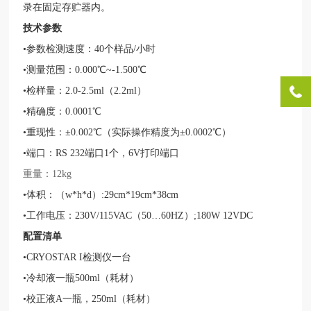
录在固定存贮器内。
技术参数
•参数检测速度：40个样品/小时
•测量范围：0.000℃~-1.500℃
•检样量：2.0-2.5ml（2.2ml）
•精确度：0.0001℃
•重现性：±0.002℃（实际操作精度为±0.0002℃）
•端口：RS 232端口1个，6V打印端口
重量：
12kg
•体积：（w*h*d）:29cm*19cm*38cm
•工作电压：230V/115VAC（50…60HZ）;180W 12VDC
配置清单
•CRYOSTAR I检测仪一台
•冷却液一瓶500ml（耗材）
•校正液A一瓶，250ml（耗材）