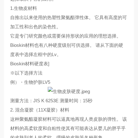
1.生物皮材料
自推出以来使用的热塑性聚氨酯弹性体。 它具有高度的可
加工性和出色的染色性。
它是专门研究颜色或需要保持形状的应用的理想选择。
Bioskin材料也有八种硬度级别可供选择。 请从下面的硬
度表中选择左框中的Lv。
Bioskin材料硬度表]
※以下选择方法
例）・生物护肤LV5
测量方法：JIS K 6253E 测量时间：15秒
2. 混合凝胶（11X凝胶）材料
这种聚氨酯凝胶材料可以逼真地再现人类皮肤的弹性。 该
材料的高柔软度和自粘性使其有可能表达从婴儿的胖乎乎
的皮肤到老人的柔软、缓慢的皮肤等各种形象。