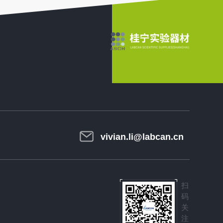
vivian.li@labcan.cn
扫
码
关
注