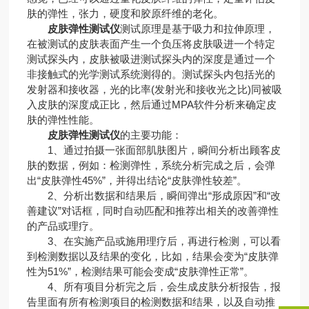
肤的弹性，张力，硬度和胶原纤维的老化。
皮肤弹性测试仪
测试原理是基于吸力和拉伸原理，
在被测试的皮肤表面产生一个负压将皮肤吸进一个特定
测试探头内，皮肤被吸进测试探头内的深度是通过一个
非接触式的光学测试系统测得的。测试探头内包括光的
发射器和接收器，光的比率(发射光和接收光之比)同被吸
入皮肤的深度成正比，然后通过MPA软件分析来确定皮
肤的弹性性能。
皮肤弹性测试仪
的主要功能：
1、通过拍摄一张面部肌肤图片，瞬间分析出顾客皮
肤的数据，例如：检测弹性，系统分析完成之后，会弹
出“皮肤弹性45%”，并得出结论“皮肤弹性较差”。
2、分析出数据和结果后，瞬间弹出“形成原因”和“改
善建议”对话框，同时自动匹配和推荐出相关的改善弹性
的产品或理疗。
3、在实施产品或施用理疗后，再进行检测，可以看
到检测数据以及结果的变化，比如，结果会变为“皮肤弹
性为51%”，检测结果可能会变成“皮肤弹性正常”。
4、所有项目分析完之后，会生成皮肤分析报告，报
告里面有所有检测项目的检测数据和结果，以及自动推