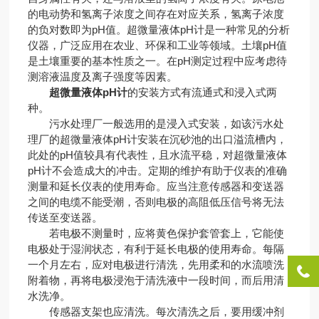
的电动势和氢离子浓度之间存在对应关系，氢离子浓度
的负对数即为pH值。超微量液体pH计是一种常见的分析
仪器，广泛应用在农业、环保和工业等领域。土壤pH值
是土壤重要的基本性质之一。在pH测定过程中应考虑待
测溶液温度及离子强度等因素。
超微量液体pH计
的安装方式有流通式和浸入式两
种。
污水处理厂一般选用的是浸入式安装，如该污水处
理厂的超微量液体pH计安装在沉砂池的出口溢流槽内，
此处的pH值较具有代表性，且水流平稳，对超微量液体
pH计不会造成大的冲击。定期的维护有助于仪表的准确
测量和延长仪表的使用寿命。应当注意传感器和变送器
之间的电缆不能受潮，否则电极的高阻低压信号将无法
传送至变送器。
若电极不测量时，应将黄色保护套管套上，它能使
电极处于湿润状态，有利于延长电极的使用寿命。每隔
一个月左右，应对电极进行清洗，先用柔和的水流喷洗
附着物，再将电极浸泡于清洗液中一段时间，而后用清
水洗净。
传感器支架也应清洗。每次清洗之后，要用缓冲剂