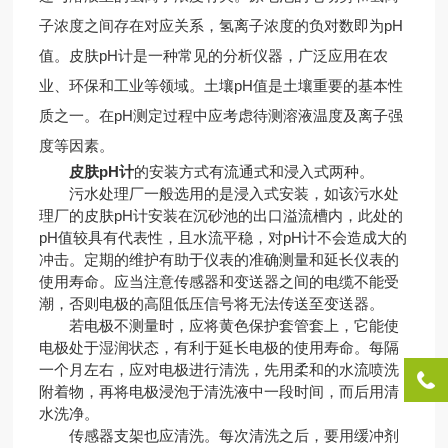
子浓度之间存在对应关系，氢离子浓度的负对数即为pH
值。皮肤pH计是一种常见的分析仪器，广泛应用在农
业、环保和工业等领域。土壤pH值是土壤重要的基本性
质之一。在pH测定过程中应考虑待测溶液温度及离子强
度等因素。
皮肤pH计
的安装方式有流通式和浸入式两种。
污水处理厂一般选用的是浸入式安装，如该污水处
理厂的皮肤pH计安装在沉砂池的出口溢流槽内，此处的
pH值较具有代表性，且水流平稳，对pH计不会造成大的
冲击。定期的维护有助于仪表的准确测量和延长仪表的
使用寿命。应当注意传感器和变送器之间的电缆不能受
潮，否则电极的高阻低压信号将无法传送至变送器。
若电极不测量时，应将黄色保护套管套上，它能使
电极处于湿润状态，有利于延长电极的使用寿命。每隔
一个月左右，应对电极进行清洗，先用柔和的水流喷洗
附着物，再将电极浸泡于清洗液中一段时间，而后用清
水洗净。
传感器支架也应清洗。每次清洗之后，要用缓冲剂