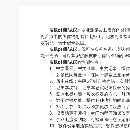
皮肤pH测试仪
是专业测定皮肤表面的pH
将溶液中的固体物附着在电极上。电极可直接
定功能，便于记录数据。
皮肤pH测试仪
，既可在实验室进行皮肤表
是平滑的，可以紧密接触皮肤，得出准确的pH
皮肤pH测试仪
的性能特点：
1、中文显示、中文菜单、中文记事：操作
2、多参数同屏显示：在同一屏幕上显示pH
3、历史曲线：每隔5分钟自动存储一次测量
4、记事本功能：记事本忠实记录仪表的操
5、监测电极功能：每次标定的方式、时间
6、数字时钟功能：提供各种功能的时间基
7、25℃折算：对纯水和加氨超纯水进行了2
8、仪表稳定不死机：看门狗程序确保仪表
9、手动电流源功能：可检查和任意设定输出
10、软件设定电流输出方式：软件选择是0～1