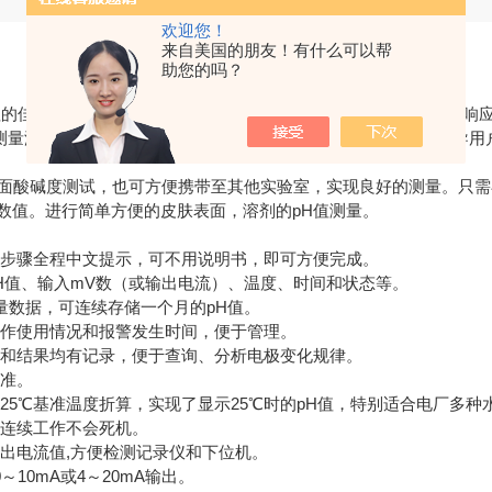
欢迎您！
来自美国的朋友！有什么可以帮
助您的吗？
值的佳选择。采用平头电极，使接触面积醉
大化
，大大提高了测量响
测量温度，内置信号放大器，有效消除了外界干扰。指示标识指导用
面酸碱度测试，也可方便携带至其他实验室，实现良好的测量。只需在
数值。进行简单方便的皮肤表面，溶剂的pH值测量。
步骤全程中文提示，可不用说明书，即可方便完成。
值、输入mV数（或输出电流）、温度、时间和状态等。
数据，可连续存储一个月的pH值。
作使用情况和报警发生时间，便于管理。
和结果均有记录，便于查询、分析电极变化规律。
准。
5℃基准温度折算，实现了显示25℃时的pH值，特别适合电厂多种
连续工作不会死机。
电流值,方便检测记录仪和下位机。
0mA或4～20mA输出。