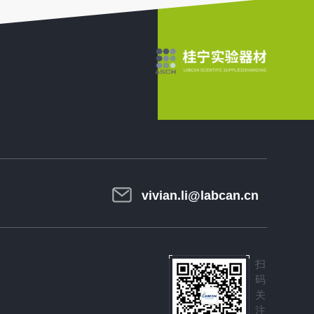
vivian.li@labcan.cn
扫
码
关
注