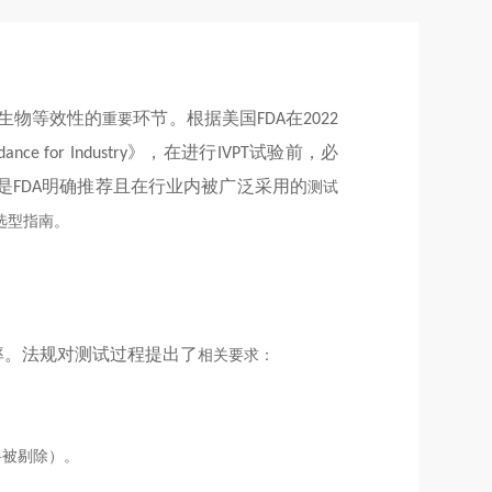
生物等效性的
环节。根据美国
在
重要
FDA
2022
》，在进行
试验前，必
dance for Industry
IVPT
是
明确推荐且在行业内被广泛采用的
FDA
测试
选型指南。
率。法规对测试过程提出了
相关
要求：
将被剔除）。