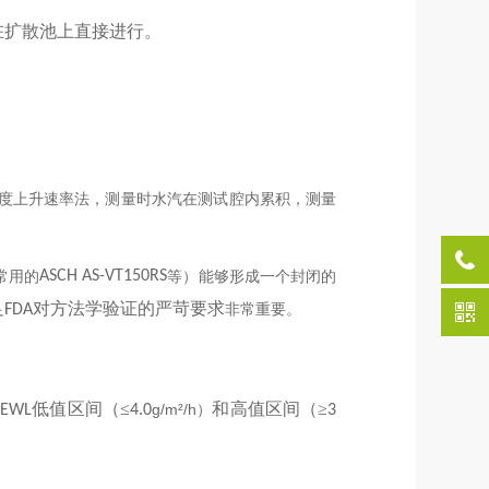
在扩散池上直接进行。
度上升速率法，测量时水汽在测试腔内累积，测量
常用的
ASCH AS-VT150RS
等）能够形成一个封闭的
足
对方法学验证的严苛要求
FDA
非常
重要。
低
值区间（
≤
和高
值区间（
≥
g/m²/h
TEWL
4.0
）
3