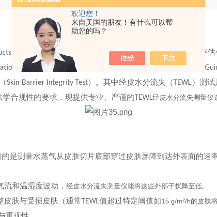
欢迎您！
来自美国的朋友！有什么可以帮
助您的吗？
）的仿制药申请（
）中，体外透皮试验（
）是评估
ucts
ANDA
IVPT
ation Test Studies for Topical Drug Products Submitted in ANDAs Gui
（
）。其中经皮水分流失（
）测试
Skin Barrier Integrity Test
TEWL
法学合规性的要求，现提供专业、严谨的
TEWL
经皮水分流失
测量仪
目的是测量水蒸气从皮肤切片底部穿过皮肤屏障到达外表面的速
气流和温湿度波动，
经皮水分流失测量仪
能将这些外部干扰降至低。
整皮肤与受损皮肤（通常
值超过特定阈值如
15
g/m²/h
TEWL
的皮肤
与重现性