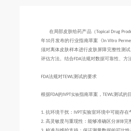
在局部皮肤给药产品（
Topical Drug Prod
年
月
发布的行业指南草案《
10
In Vitro Perme
须对离体皮肤样本进行皮肤屏障完整性测试
评估方法。结合
法规对数据可靠性、方
FDA
法规对
测试的要求
FDA
TEWL
根据
的
指南草案，
测试的
FDA
IVPT
实验
TEWL
抗环境干扰：
实验室环境中可能存在
1
.
IVPT
高灵敏度与重现性：能够准确区分
完
2.
屏障
校准与维护支持：保证测量数据的可比性
3.