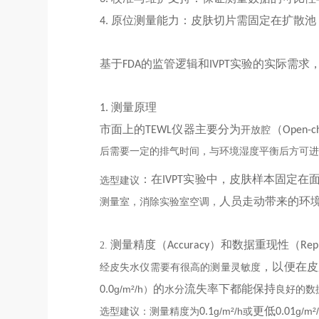
原位测量能力：皮肤切片需固定在扩散池
4
.
基于
的监管逻辑和
实验的实际需求
FDA
IVPT
测量原理
1.
市面上的
仪器主要分为
（
TEWL
开放腔
Open-c
后需要一定的排气时间，与环境湿度平衡后方可进
：在
实验中，皮肤样本固定在
选型建议
IVPT
人员走动带来的环
测量室，消除实验室空调
，
测量精度（
）和数据重现性（
2.
Accuracy
Repr
，以便在皮
经皮失水仪需要有很
高的
测量
灵敏度
的
流失率下都能保持
g/m²/h
0.0
）
水分
良好的数
更低
g/m²/h
g/m²
选型建议
：
测量精度为
0.1
或
0.
0
1