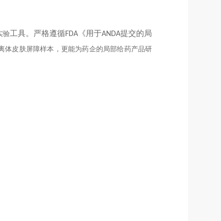
工具。严格遵循
《用于
提交的局
实验
FDA
ANDA
离体
皮肤屏障样本，更能为
药企
的局部给药产品研