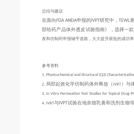
总结与建议
在面向
申报的
研究中，
FDA ANDA
IVPT
TEWL
部给药产品体外透皮试验指南》，选择一款
发和仿制药申报铺平道路，大大提升获批的成功率
参考资料
1.
Physicochemical and Structural (Q3) Characterizatio
局部起效化学仿制药体外释放（
）与
2.
IVRT
3.
In
Vitro
Permeation
Test
Studies
for
Topical
Drug
P
与
试验在地奈德乳膏和洗剂生物
IVPT
4.
IVRT