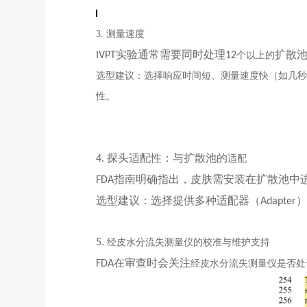
3.
测量速度
实验通常需要同时处理
扩散
IVPT
12
个
以上的
选型建议：选择响应时间短、测量速度快（如几秒
性。
探头适配性：与扩散池的
4
.
适配
指南明确指出，皮肤需安装在扩散池中
FDA
选型建议：选择提供多种适配器（
）
Adapter
5
.
经皮水分流失测量仪
的校准与维护支持
在审查时会关注
FDA
经皮水分流失测量仪
是否处