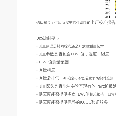
出厂校准报告
选型建议：供应商
需要
提供清晰的
编制要点
URS
-
测量原理
是
封
闭腔式
还是开放腔
测量技术
参数是否包含
值，温度，湿度
-
测量
TEWL
值测量范围
- TEWL
测量精度
-
测量后排气
-
，测试腔与环境湿度平衡实时监测
探头是否能与实验室现有的
扩散
-
测量
Franz
供应商能否提供
多点
值
-
TEWL
校准
报告，日常
供应商能否提供完整的
验证服务
-
IQ/OQ