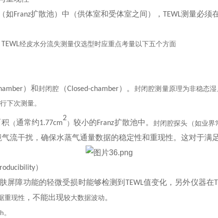
（如
扩散池）中（供体室和受体室之间），
测量必须
Franz
TEWL
，
TEWL
经皮水分流失
测量仪选型时应重点考量以下
五个方面
）和
（
）。
hamber
封闭腔
Closed-chamber
封闭腔测量原理为非稳态湿
行下次测量。
2
面积
通常约
较小的
扩散池中。
（
1.77cm
）
Franz
封闭腔
探头（如业界
境气流干扰，确保水蒸气通量数据的稳定性和重现性。这对于满
）
oducibility
肤屏障功能的轻微受损
时能够检测到
值变化，另外
仪器在
TEWL
，不能出现
。
据重现性
较大数据波动
/h
。