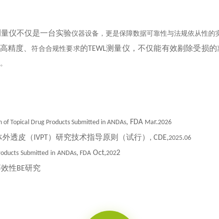
测量仪不仅是一台实验
仪器设备
，更是保障数据可靠性与法规依从性的
高精度、
的
测量仪，不仅能有效剔除受损的
符合
合规性
要求
TEWL
。
, FDA
r.
n of Topical Drug Products Submitted in ANDAs
Ma
2026
体外透皮（
）研究技术指导原则（试行）
IVPT
, CDE,
.
2025
06
,
Oct,
2
roducts
Submitted
in
ANDAs
FDA
202
等效性
研究
BE