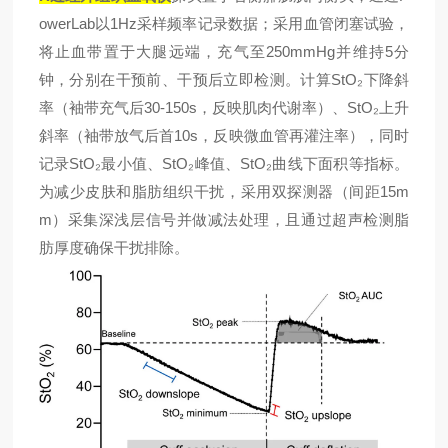
owerLab
1Hz
以
采样频率记录数据；采用血管闭塞试验，
250mmHg
5
将止血带置于大腿远端，充气至
并维持
分
StO₂
钟，分别在干预前、干预后立即检测。计算
下降斜
30-150s
StO₂
率（袖带充气后
，反映肌肉代谢率）、
上升
10s
斜率（袖带放气后首
，反映微血管再灌注率），同时
StO₂
StO₂
StO₂
记录
最小值、
峰值、
曲线下面积等指标。
15m
为减少皮肤和脂肪组织干扰，采用双探测器（间距
m
）采集深浅层信号并做减法处理，且通过超声检测脂
肪厚度确保干扰排除。