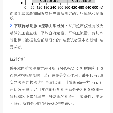
血管闭塞试验期间近红外光谱法测定的组织氧饱和度曲
线
2.
下肢传导动脉血流动力学检测
：采用超声仪检测股浅
动脉的血管直径、平均血流速度、平均血流量、剪切率
9
3
等指标，数据包含前期研究的
名受试者及本次新增
名
受试者。
统计分析
ANOVA
采用双向重复测量方差分析（
）分析时间和干预
Tukey
条件对指标的影响，若存在显著交互作用，采用
诚
eta
ηp²
实显著差异检验进行事后比较；计算偏
平方（
）
B-SES
评估效应量；采用皮尔逊积矩相关系数分析
组干
StO₂
预后
下降斜率与上升斜率的相关性；显著性水平设
5%
“
±
"
为
，所有数据以
均数
标准差
表示。