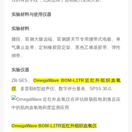
性的有效手段，尤其适用于运动能力受限人群。
实验材料与使用仪器
实验材料
腰段、双侧大腿远端、双侧踝关节专用腰带式电极
、
单
气囊止血带
、
定制橡胶固定架、黑色乙烯基胶带、弹性
绑带
。
实验仪器
ZB-SES
OmegaWave BOM-L1TR
、
近红外组织
血氧
B
SPSS 30.0
仪
、
多普勒
型超声仪、数字评分量表
、
。
OmegaWave
BOM-L1TR
近红外组织血氧仪