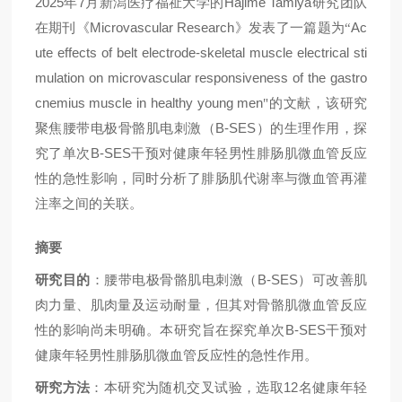
2025
7
Hajime Tamiya
年
月新潟医疗福祉大学
的
研究
团队
Microvascular Research
Ac
在
期刊《
》发表
了一篇题为
“
ute effects of belt electrode-skeletal muscle electrical sti
mulation on microvascular responsiveness of the gastro
cnemius muscle in healthy young men
"的文献
，该研究
B-SES
聚焦腰带电极骨骼肌电刺激（
）的生理作用，探
B-SES
究了单次
干预对健康年轻男性腓肠肌微血管反应
性的急性影响，同时分析了腓肠肌代谢率与微血管再灌
注率之间的关联。
摘要
B-SES
研究目的
：腰带电极骨骼肌电刺激（
）可改善肌
肉力量、肌肉量及运动耐量，但其对骨骼肌微血管反应
B-SES
性的影响尚未明确。本研究旨在探究单次
干预对
健康年轻男性腓肠肌微血管反应性的急性作用。
12
研究方法
：本研究为随机交叉试验，选取
名健康年轻