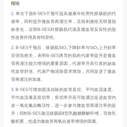
结论
1.
B-SES
单次下肢
干预可提高健康年轻男性腓肠肌的代
谢率，同时提升微血管再灌注率，且假刺激组无
明显
指
B-SES
标变化，证明
对腓肠肌代谢及微血管反应性的急
性改善作用具有特异性。
2.
B-SES
StO₂
StO₂
干预后，腓肠肌
下降斜率与
上升斜率
B-SES
呈
强
负相关，表明
诱导的肌肉代谢率提升是微血
管再灌注能力增强的重要原因，代谢率升高引发的缺血
性血管舒张、代谢产物清除需求增加，共同促进了微血
管再灌注的加速。
3.
B-SES
可增加股浅动脉的血管直径、平均血流速度、
平均血流量及剪切率，剪切率升高可能通过促进血管内
皮一氧化氮合酶活性，进一步参与微血管再灌注率的提
B-SES
Ⅱ
升；同时
激活腓肠肌
型乳酸糖酵解纤维，导致乳
酸积累，也成为微血管再氧合速率增强的因素。