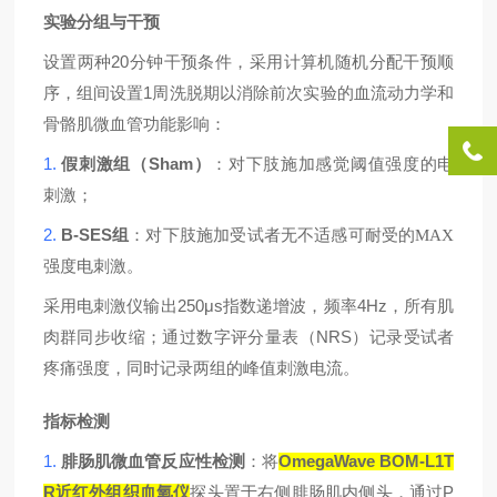
实验分组与干预
20
设置两种
分钟干预条件，采用计算机随机分配干预顺
1
序，组间设置
周洗脱期以消除前次实验的血流动力学和
骨骼肌微血管功能影响：
1.
Sham
假刺激组（
）
：对下肢施加感觉阈值强度的电
刺激；
2.
B-SES
组
：对下肢施加受试者无不适感可耐受的MAX
强度电刺激。
250μs
4Hz
采用电刺激仪输出
指数递增波，频率
，所有肌
NRS
肉群同步收缩；通过数字评分量表（
）记录受试者
疼痛强度，同时记录两组的峰值刺激电流。
指标检测
1.
OmegaWave BOM-L1T
腓肠肌微血管反应性检测
：将
R
P
近红外组织
血氧仪
探头置于右侧腓肠肌内侧头，通过