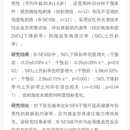
20.8±1.0
20
男性（平均年龄
岁），设置两种
分钟干预条
n=12
件：感觉阈值电刺激（假刺激组，
）和无不适感的
B-SES
n=12
强度电刺激（
组，
）。采用近红外光谱技术
结合血管闭塞试验，评估腓肠肌代谢率（组织氧饱和度
[StO₂]
StO₂
下降斜率）和微血管再灌注率（
上升斜
率）。
B-SES
StO₂
研究结果
：
组中，
下降斜率
明显
增大（干预
-0.15±0.03%·s⁻¹
-0.20±0.03%·s⁻¹
p=0.0
前：
，干预后：
，
02
StO₂
1.58±0.52%·
），
上升斜率也
明显
增大（干预前：
s⁻¹
2.56±0.71%·s⁻¹
p<0.001
StO₂
，干预后：
，
）；
下降斜
r=-0.581
p=0.04
率与上升斜率之间存在
强
负相关（
，
7
）。假刺激组未观察到
明显
指标变化。
B-SES
研究结论
：对下肢实施单次
干预可提高健康年轻
男性的腓肠肌代谢率，且与微血管再灌注能力增强相
B-SES
关。该研究结果表明，
或可作为改善微血管反应