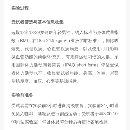
实验过程
受试者筛选与基本信息收集
12
18-29
选取
名
岁健康年轻男性，纳入标准为身体质量指
BMI
18.5-24.9 kg/m²
数（
）在
（亚洲肥胖标准），排除吸
烟史、代谢疾病、心血管疾病病史，以及使用可能影响
/
微血管功能的药物
补充剂、有规律运动习惯的人群。采
IPAQ-short form
用国际体力活动问卷简表（
）评估受试
者体力活动水平，收集受试者年龄、身高、体重、局部
脂肪厚度、血压、心率等基础指标。
实验前准备
2
24
受试者需在实验前
小时进食清淡饮食，实验前
小时避
8:00-10:
免摄入咖啡、酒精及进行剧烈运动；受试者于早
00
30
到达实验室，仰卧休息
分钟后再进行各项检测。