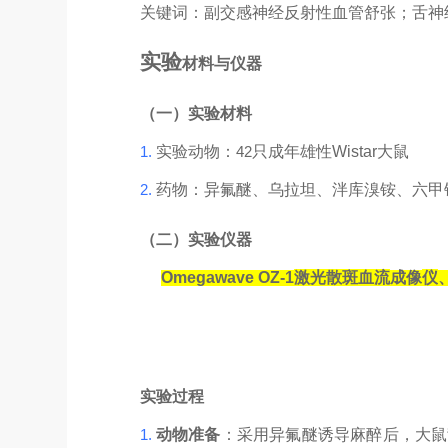
关键词：副交感神经反射性血管舒张；舌神
实验
材料与仪器
（一）实验材料
1.
实验动物：
42
只成年雄性
Wistar
大鼠
2.
药物：异氟醚、乌拉坦、泮库溴铵、六甲
（二）实验仪器
Omegawave OZ-1
激光散斑血流
成像
仪
实验过程
1.
动物准备
：采用异氟醚诱导麻醉后，大鼠