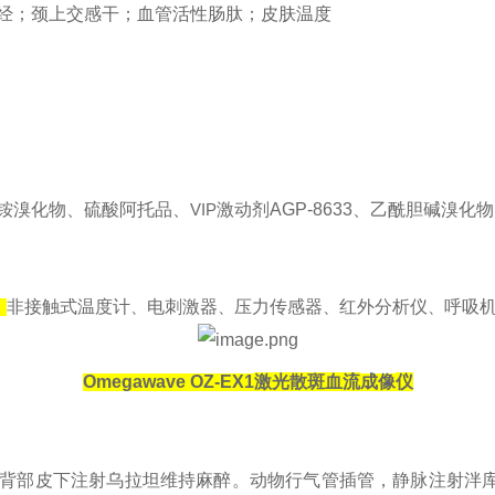
经；颈上交感干；血管活性肠肽；皮肤温度
铵溴化物、硫酸阿托品、
VIP
激动剂
AGP-8633
、乙酰胆碱溴化物
、
非接触式温度计
电刺激器
压力传感器
红外分析仪
呼吸
、
、
、
、
Omegawave OZ-EX1
激光散斑血流
成像
仪
背部皮下注射乌拉坦维持麻醉。动物行气管插管，静脉注射泮