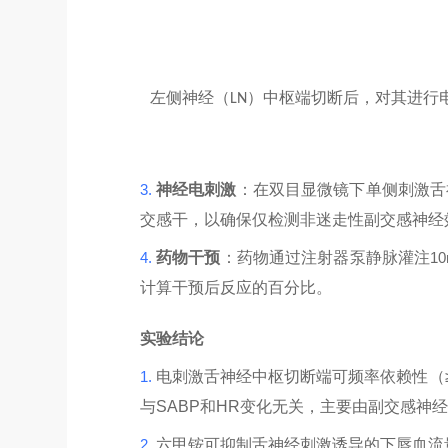
左侧神经（
）中枢端切断后，对其进行
LN
3.
神经电刺激
：在双目显微镜下单侧刺激舌
交感干，以确保仅检测非迷走性副交感神经
4.
药物干预
：药物通过注射器泵静脉灌注
10
计算干预后反应的百分比。
实验结论
1.
电刺激舌神经中枢切断端可频率依赖性（
与
SABP
和
HR
变化无关，主要由副交感神经
2.
六甲铵可抑制舌神经刺激诱导的下唇血流