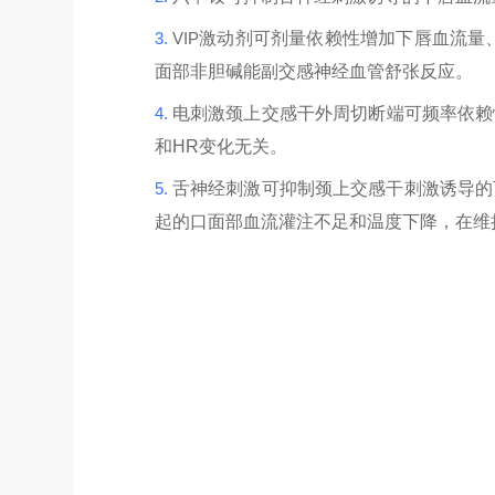
3.
VIP
激动剂可剂量依赖性增加下唇血流量
面部非胆碱能副交感神经血管舒张反应。
4.
电刺激颈上交感干外周切断端可频率依赖
和
HR
变化无关。
5.
舌神经刺激可抑制颈上交感干刺激诱导的
起的口面部血流灌注不足和温度下降，在维