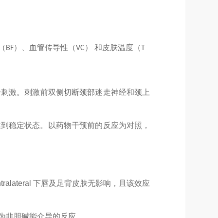
（
）、血管传导性（
） 和皮肤温度（
BF
VC
T
合刺激。刺激前双侧切断颈部迷走神经和颈上
达到稳定状态。以药物干预前的反应为对照，
tralateral
下唇及足背皮肤无影响，且该效应
为非胆碱能介导的反应。