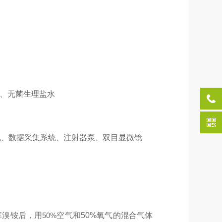
、无菌生理盐水
机
数据采集系统
注射器泵
双目显微镜
、
、
、
库溴铵后，用
50%
空气和
50%
氧气的混合气体