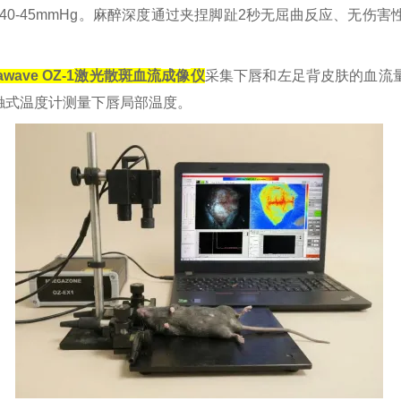
40-45mmHg
。麻醉深度通过夹捏脚趾
2
秒无屈曲反应、无伤害
wave OZ-1
激光散斑血流
成像
仪
采集下唇和左足背皮肤的血流
触式温度计测量下唇局部温度。