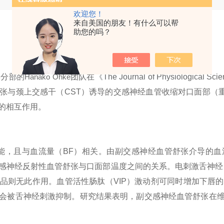
欢迎您！
来自美国的朋友！有什么可以帮
助您的吗？
学分部
Hanako Ohke
团队在《
The Journal of Physiological Sci
的
张与颈上交感干（
CST
）诱导的交感神经血管收缩对口面部（
的相互作用。
能，且与血流量（
BF
）相关。由副交感神经血管舒张介导的血
感神经反射性血管舒张与口面部温度之间的关系。电刺激舌神经
品则无此作用。血管活性肠肽（
VIP
）激动剂可同时增加下唇的
会被舌神经刺激抑制。研究结果表明，副交感神经血管舒张在