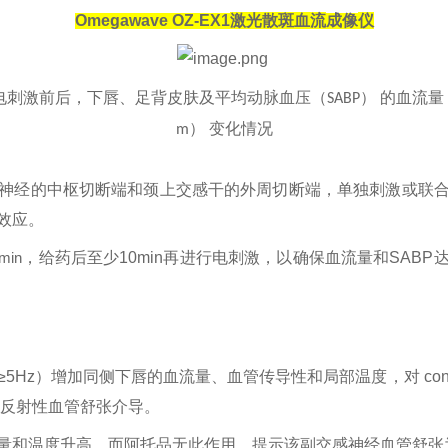
Omegawave OZ-EX1
激光散斑血流
成像
仪
电刺激前后，下唇、足背皮肤及平均动脉血压（
） 的血流量
SABP
） 变化情况
m
神经的中枢切断端和颈上交感干的外周切断端，单独刺激或联
效应。
min
，给药后至少
10min
再进行电刺激，以确保血流量和
SABP
≥5Hz
）增加同侧下唇的血流量、血管传导性和局部温度，对
con
反射性血管舒张介导。
量和温度升高，而阿托品无此作用，提示该副交感神经血管舒张