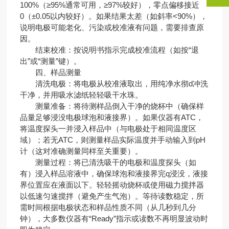
100%（≥95%通常可用，≥97%较好），零点偏移接近
0（±0.05以内较好）。如果结果太差（如斜率<90%），
说明电极可能老化、污染或校准液有问题，需要排查原
因。
结束校准：按说明书指示完成校准流程（如按“退
出”或“测量”键）。
四、样品测量
清洗电极：将电极从校准液取出，用纯净水彻d冲洗
干净，并用吸水滤纸轻轻吸干水珠。
测量准备：将待测样品倒入干净的烧杯中（确保样
品量足够浸没电极球泡和液接界）。如果仪器有ATC，
将温度探头一并浸入样品中（与电极处于相同温度区
域）；若无ATC，则测量样品实际温度并手动输入到pH
计（这对准确测量同样至关重要）。
测量过程：将已清洗吸干的电极和温度探头（如
有）浸入样品溶液中，确保球泡和液接界完q浸没，液接
界位置应在液面以下。轻轻摇动烧杯或使用磁力搅拌器
以低速匀速搅拌（避免产生气泡）。等待读数稳定，所
需时间根据电极状态和样品性质不同（从几秒到几分
钟），大多数仪器有“Ready”指示或读数不再明显波动时