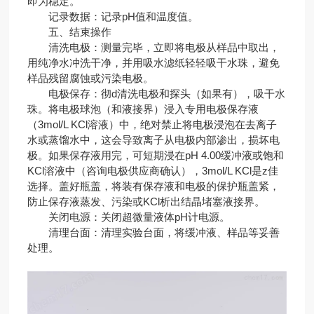
即为稳定。
记录数据：记录pH值和温度值。
五、结束操作
清洗电极：测量完毕，立即将电极从样品中取出，
用纯净水冲洗干净，并用吸水滤纸轻轻吸干水珠，避免
样品残留腐蚀或污染电极。
电极保存：彻d清洗电极和探头（如果有），吸干水
珠。将电极球泡（和液接界）浸入专用电极保存液
（3mol/L KCl溶液）中，绝对禁止将电极浸泡在去离子
水或蒸馏水中，这会导致离子从电极内部渗出，损坏电
极。如果保存液用完，可短期浸在pH 4.00缓冲液或饱和
KCl溶液中（咨询电极供应商确认），3mol/L KCl是z佳
选择。盖好瓶盖，将装有保存液和电极的保护瓶盖紧，
防止保存液蒸发、污染或KCl析出结晶堵塞液接界。
关闭电源：关闭超微量液体pH计电源。
清理台面：清理实验台面，将缓冲液、样品等妥善
处理。