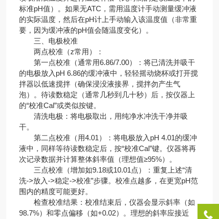
标准pH值）。如果无ATC，需用温度计手动测量缓冲液
的实际温度，然后在pH计上手动输入该温度值（非常重
要，因为缓冲液的pH值会随温度变化）。
三、电极校准
两点校准（z常用）：
第一点校准（通常用6.86/7.00）：将已清洗并吸干
的电极放入pH 6.86的缓冲液中，轻轻摇动烧杯或打开搅
拌器以低速搅拌（确保浸没液接界，搅拌勿产生气
泡）。待读数稳定（通常几秒到几十秒）后，按仪器上
的“校准Cal”或类似按键。
清洗电极：将电极取出，用纯净水冲洗干净并吸
干。
第二点校准（用4.01）：将电极放入pH 4.01的缓冲
液中，同样等待读数稳定后，按“校准Cal”键。仪器将再
次记录数据并计算整体斜率值（理想值≥95%）。
三点校准（增加如9.18或10.01点）：重复上述“清
洗->放入->稳定->校准”步骤。校准点越多，在更宽pH范
围内的精度可能更好。
检查校准结果：校准结束后，仪器会显示斜率（如
98.7%）和零点偏移（如+0.02）。理想的斜率应接近