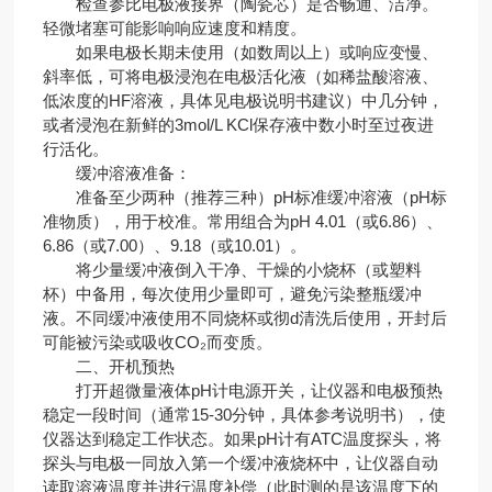
检查参比电极液接界（陶瓷芯）是否畅通、洁净。
轻微堵塞可能影响响应速度和精度。
如果电极长期未使用（如数周以上）或响应变慢、
斜率低，可将电极浸泡在电极活化液（如稀盐酸溶液、
低浓度的HF溶液，具体见电极说明书建议）中几分钟，
或者浸泡在新鲜的3mol/L KCl保存液中数小时至过夜进
行活化。
缓冲溶液准备：
准备至少两种（推荐三种）pH标准缓冲溶液（pH标
准物质），用于校准。常用组合为pH 4.01（或6.86）、
6.86（或7.00）、9.18（或10.01）。
将少量缓冲液倒入干净、干燥的小烧杯（或塑料
杯）中备用，每次使用少量即可，避免污染整瓶缓冲
液。不同缓冲液使用不同烧杯或彻d清洗后使用，开封后
可能被污染或吸收CO₂而变质。
二、开机预热
打开超微量液体pH计电源开关，让仪器和电极预热
稳定一段时间（通常15-30分钟，具体参考说明书），使
仪器达到稳定工作状态。如果pH计有ATC温度探头，将
探头与电极一同放入第一个缓冲液烧杯中，让仪器自动
读取溶液温度并进行温度补偿（此时测的是该温度下的