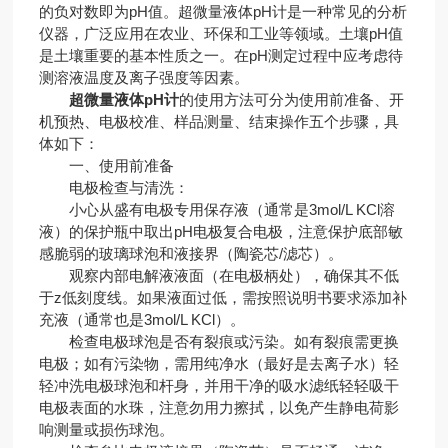
的负对数即为pH值。超微量液体pH计是一种常见的分析
仪器，广泛应用在农业、环保和工业等领域。土壤pH值
是土壤重要的基本性质之一。在pH测定过程中应考虑待
测溶液温度及离子强度等因素。
超微量液体pH计
的使用方法可分为使用前准备、开
机预热、电极校准、样品测量、结束操作五个步骤，具
体如下：
一、使用前准备
电极检查与清洗：
小心从盛有电极专用保存液（通常是3mol/L KCl溶
液）的保护瓶中取出pH电极复合电极，注意保护底部敏
感脆弱的玻璃球泡和液接界（陶瓷芯/滤芯）。
观察内部电解液液面（在电极柄处），确保其不低
于z低刻度线。如果液面过低，需按照说明书要求添加补
充液（通常也是3mol/L KCl）。
检查电极球泡是否有裂痕或污染。如有裂痕需更换
电极；如有污染物，需用纯净水（最好是去离子水）轻
轻冲洗电极球泡和杆身，并用干净的吸水滤纸轻轻吸干
电极表面的水珠，注意勿用力擦拭，以免产生静电荷影
响测量或损伤球泡。