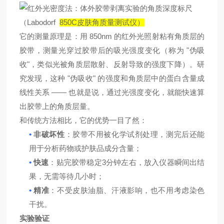
Labodorf
850C
（
皮肤角质量测试仪）
850nm
它的
测量原理是
：用
的红外光照射粘有角质层的
"
胶带，测量光穿过胶带后的
吸光
强度变化（称为
伪吸
"
收
，类似光被角质层散射、反射导致的强度下降）。研
"
"
究发现，这种
伪吸收
的强度和角质层中的蛋白含量成
——
线性关系
也就是说，通过光强度变化，就能快速算
出胶带上的角质层量。
和传统方法
相
比，它的优势一目了然：
•
非破坏性
：胶带不用被化学试剂处理，测完后还能
用于分析药物或护肤品成分
含量
；
•
3
快速
：贴完胶带
稳定
分钟左右
，放入仪器瞬间出结
果，无需等待几小时；
•
精准
：不受皮肤油脂、汗液影响，也不用考虑染色
干扰。
实验
验证