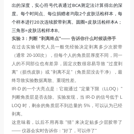
出的深度，实心符号代表通过BCA测定法计算得出的深
度。每个时间点、每位捐赠者均取2个皮肤活检样本，每
个样本进行20次连续胶带剥离。圆圈=皮肤活检样本A；
三角形=皮肤活检样本B。
3
"
"——
实验
：判断
剥离终点
告诉你什么时候该停手
在过去实验研究人员一般
凭经验决定
剥离
多少
次
胶带
20-100
（通常
次
），但每个人的角质层厚度不同，同一
"
人的不同部位也有差异，固定
次
数很容易导致
过度剥
"
"
"
离
（损伤皮肤）或
剥离不足
（角质层没去干净）
，
最
终导致实验
数据离散、重现性差
。
IR-D
"
LLOQ
"
的一个大亮点是：它能通过
定量下限（
）
IR-D
L
判断角质层是否去除。实验发现，当
的信号低于
LOQ
5%
时，剩余的角质层不到总量的
，可以认为已经
剥离。
"
"
这意味着，以后不用再靠
猜
来决定贴多少层胶带了
——
"
"
仪器会实时告诉你：
好了，
可以停了