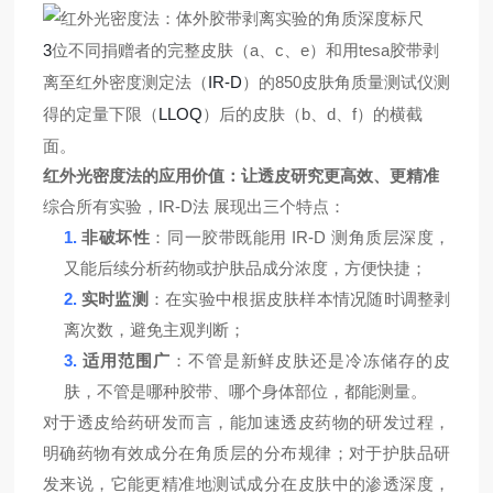
位不同捐赠者的完整皮肤（
、
、
）和用
胶带剥
3
a
c
e
tes
a
离至红外密度测定法（
）
IR-D
850
的
皮肤角质量测试仪测
定量下限（
）后的皮肤（
、
、
）的横截
LLOQ
b
d
f
得的
面。
红外
光密度
法的
应用价值
：让
透皮
研究更高效、更精准
IR-D
综合所有实验，
法
展现出三
个特点
：
1.
IR-D
非破坏性
：同一胶带既能用
测角质层深度，
又能后续分析药物或护肤品成分
浓度
，
方便快捷
；
2.
实时监测
：在实验中
根据皮肤样本情况
随时调整剥
离
次数
，避免
主观判断
；
3.
适用范围广
：不管是新鲜皮肤还是冷冻储存的皮
肤，不管是哪种胶带、哪个身体部位，都能
测量
。
对于
透皮给药研发而言
，能加速透皮药物的研发
过程
，
明确药物
有效成分
在角质层的分布规律
；
对于护肤品
研
发
来说，它能更精准地测试成分在皮肤中的渗透深度，