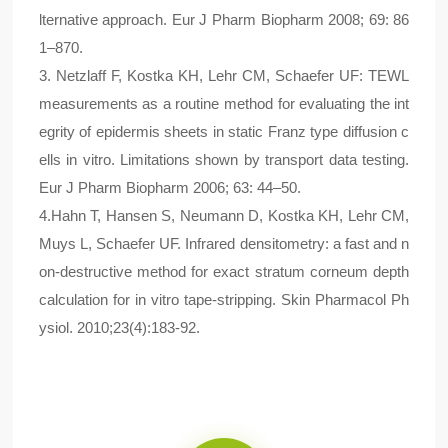
lternative approach. Eur J Pharm Biopharm 2008; 69: 86
1–870.
3
.
Netzlaff F, Kostka KH, Lehr CM, Schaefer UF: TEWL
measurements as a routine method for evaluating the int
egrity of epidermis sheets in static Franz type diffusion c
ells in vitro. Limitations shown by transport data
testing.
Eur J Pharm Biopharm 2006; 63: 44–50.
4.Hahn T, Hansen S, Neumann D, Kostka KH, Lehr CM,
Muys L, Schaefer UF. Infrared densitometry: a fast and n
on-destructive method for exact stratum corneum depth
calculation for in vitro tape-stripping. Skin Pharmacol Ph
ysiol. 2010;23(4):183-92.