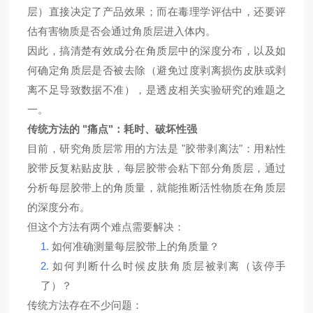
层）直接决定了产品效果；
而
在毒理学评估中，还要
评
估
有害物质是否会通过角质层进入体内。
因此，搞清楚
有效成分
在角质层中的深度
分布
，以及如
何确定角质层是否被去除（避免过度剥离损伤皮肤或剥
离不足导致数据不准），是
透皮相关实验
研究的
难题
之
一。
"
"
传统方法的
痛点
：耗时、破坏性强
"
"
目前，研究角质层常用的方法是
胶带剥离法
：用粘性
胶带反复粘贴皮肤，每层胶带会粘下部分角质层，通过
分析每层胶带上的角质量，就能推断
活性
物质在
角质层
的
深度
分布。
但这个方法有两个
难点需要解决
：
1.
如何准确测量每层胶带上的角质量？
2.
如何判断什么时候
皮肤
角质层被剥离（该停手
了）？
传统方法存在不少问题：