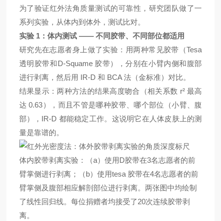
为了验证
红外法角质量测试
的可靠性，研究团队做了一
系列实验，从体内到体外，测试
比对。
1
——
实验
：
体内
测试
不同胶带、不同部位都适用
T
esa
研究先在志愿者身上做了实验：用两种常见胶带（
D-Squame
透明胶带
和
胶带），分别在小臂内侧和腹部
IR-D
BCA
进行剥离，然后用
和
法（金标准）对比。
r²
结果显示：两种方法的结果高度吻合（相关系数
最高
0.63
达
），而且不管是哪种胶带、哪个部位（小臂、腹
IR-D
部），
都能稳定工作。这说明它在人体皮肤上的测
量是靠谱的。
a
D
3
体内胶带剥离实验：（
）使用
胶带在
名志愿者的前
b
tesa
4
臂掌侧进行剥离；（
）使用
胶带在
名志愿者的前
臂掌侧及腹部相应解剖部位进行剥离。两张图中均绘制
20
了线性回归线。每位捐赠者均接受了
次连续胶带剥
离。