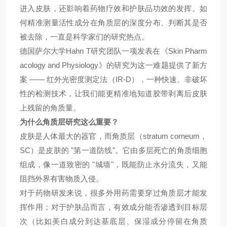
进入皮肤，还影响着药物疗效和护肤品功效的发挥。如
何精准测量
活性成分在
角质层的深度分布、判断其是否
被去除，一直是科学家们的研究热点。
Hahn T
Skin Pharm
德国萨尔大学
研究团队
一项发表在《
acology and Physiology
》的研究为这一难题提供了新
方
——
IR-D
案
红外
光
密度测定法（
），一种快速、非破坏
性的检测技术，让我们能更精准地
知道胶带剥离后皮肤
上残留的角质量。
为什么角质层研究这么重要？
stratum corneum
皮肤是人体最大的器官，而角质层（
，
SC
"
"
）是皮肤的
第一道防线
。它由多层死亡的角质细胞
"
"
组成，像一道致密的
城墙
，既能防止水分流失，又能
阻挡外界有害物质入侵。
对于药物研发来说，很多外用药需要穿过角质层才能发
挥作用；对于护肤品
而言
，有效成分能否渗透到目标层
次（比如美白成分到达基底层、保湿成分停留在角质