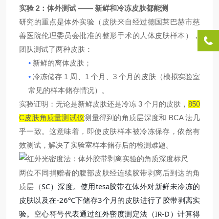
2
——
实验
：体外测试
新鲜和冷冻皮肤都能测
研究的重点是体外实验（
皮肤来自经过德国莱巴赫市慈
善医院伦理委员会批准的整形
手术的
人体
皮肤样本），
团队测试了两种皮肤：
•
新鲜的
离体
皮肤；
•
1
1
3
冷冻储存
周、
个月、
个月的皮肤（模拟实验室
常见的样本储存情况）。
3
850
实验证明
：无论是新鲜皮肤还是冷冻
个月的皮肤，
C
BCA
皮肤角质量测试仪
测量
得到
的角质层深度和
法几
乎一致。这意味着，即使皮肤样本被冷冻保存，依然
有
效测试
，解决了实验室样本储存后的检测难题。
两位不同捐赠者的腹部皮肤经连续胶带剥离后到达的角
质层（
SC）深度。使用tesa胶带在体外对新鲜未冷冻的
皮肤以及在
-
26°C下储存3个月的皮肤进行了胶带剥离实
验。空心符号代表通过红外密度测定法（IR-D）计算得