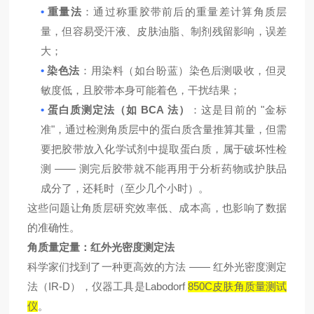
•
重量法
：通过称重胶带前后的重量差计算角质层
量，但容易受汗液、皮肤油脂、
制剂
残留影响，误差
大；
•
染色法
：用染料（如台盼蓝）染色后测吸收，但灵
敏度低，且胶带本身可能着色，干扰结果；
•
BCA
"
蛋白质测定法（如
法）
：这是目前的
金标
"
准
，通过检测角质层中的蛋白质含量推算其量，但需
要把胶带放入化学试剂中提取蛋白质，属于破坏性检
——
测
测完后胶带就不能再用于分析药物或护肤品
成分了，还耗时（至少几
个
小时）。
这些问题让角质层研究效率低、成本高，也
影响
了数据
的准确性。
角质量定量：
红外
光
密度测定法
——
科学家们
找到
了一种更高效的方法
红外
光
密度测定
IR-D
Labodorf
850C
法（
），
仪器工具
是
皮肤角质量测试
仪
。