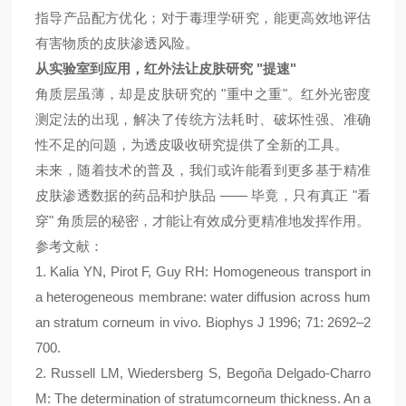
指导产品配方优化；对于毒理学研究，能更高效地评估
有害物质的皮肤渗透风险。
"
"
从实验室到应用，红外法让皮肤研究
提速
"
"
角质层虽薄，却是皮肤研究的
重中之重
。红外
光
密度
测定法的出现，解决了传统方法耗时、破坏性强、准确
性不足的问题，为
透皮
吸收研究提供了全新的工具。
未来，随着技术的普及，我们或许能看到更多基于精准
——
"
皮肤渗透数据的
药品
和
护肤品
毕竟，只有真正
看
"
穿
角质层的秘密，才能让有效成分更精准地发挥作用。
参考文献：
1.
Kalia YN, Pirot F, Guy RH: Homogeneous
transport in
a heterogeneous membrane: water diffusion across hum
an stratum corneum in vivo. Biophys J 1996; 71: 2692–2
700.
2
.
Russell LM, Wiedersberg S, Begoña Delgado-Charro
M: The determination of stratumcorneum thickness. An a