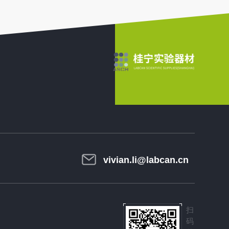
vivian.li@labcan.cn
扫
码