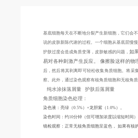
基底细胞每天在不断地分裂产生新细胞，它们会不
说的皮肤新陈代谢的过程。一个细胞从基底层慢慢上
如
，
护肤过度会造成角质变薄，皮肤敏感的问题
易对各种刺激产生反应。 像擦脸这样的物
后，然后将其剥离即可轻松收集角质细胞。
将采
察。此外，通过染色观察有核角质细胞和无核角质
纯水涂抹落屑量 护肤后落屑量
角质细胞染色处理：
染色液：亮绿（0.5%）+龙胆紫（1.0%）。
染色时间：约10分钟（但可增加浓度以缩短时间
镜检观察：正常无核角质细胞呈蓝色， 如果有核