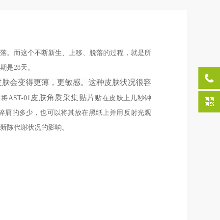
脱落。而这个不断新生、上移、脱落的过程，就是所
期是28天。
皮肤会变得更薄，更敏感。这种皮肤状
况
很容
。
皮肤角质采集贴片
将AST-01
贴在皮肤上几秒钟
碎屑的多少，也可以将其放在黑纸上并用反射光观
新陈代谢状况的影响
。