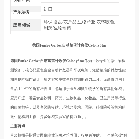
进口
产地类别
环保,食品/农产品,生物产业,农林牧渔,
应用领域
制药/生物制药
德国
Funke Gerber
自动
菌落计数
仪
ColonyStar
德国
Funke Gerber
自动
菌落计数
仪
ColonyStar
作为一款专业的微生物检
测设备，核心配置包含全自动计数器和平板电脑，凭借精准的计数性能
和便捷的操作设计，成为实验室微生物检测的得力工具。该装置适用于
食品工业中的所有培养皿，也适用于医学和微生物学的所有其他领域，
应用广泛，涵盖食品饮料、药品、生物制品、化妆品、卫生用品等行业
的细菌检验，以及各级防疫站、环境监测站、医院、科研院校等机构的
微生物检测工作，是多领域实验室的得力助手。
主要特点
单次拍摄是指通过图像缩放选项对培养皿进行单独评估。一个菌落被
“触