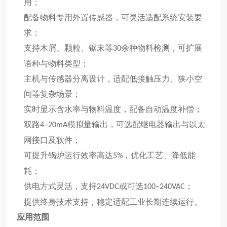
用；
配备物料专用外置传感器，可灵活适配系统安装要
求；
支持木屑、颗粒、锯末等
余种物料检测，可扩展
30
语种与物料类型；
主机与传感器分离设计，适配低接触压力、狭小空
间等复杂场景；
实时显示含水率与物料温度，配备自动温度补偿；
双路
模拟量输出，可选配继电器输出与以太
4–20mA
网接口及软件；
可提升锅炉运行效率高达
，优化工艺、降低能
5%
耗；
供电方式灵活，支持
或可选
；
24VDC
100–240VAC
提供终身技术支持，稳定适配工业长期连续运行。
应用范围