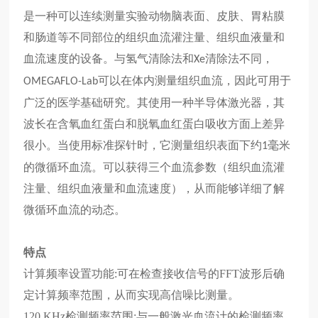
是一种可以连续测量实验动物脑表面、皮肤、胃粘膜
和肠道等不同部位的组织血流灌注量、组织血液量和
血流速度的设备。与氢气清除法和
清除法不同，
Xe
可以在体内测量组织血流，因此可用于
OMEGAFLO-Lab
广泛的医学基础研究。其使用一种半导体激光器，其
波长在含氧血红蛋白和脱氧血红蛋白吸收方面上差异
很小。当使用标准探针时，它测量组织表面下约
毫米
1
的微循环血流。可以获得三个血流参数（组织血流灌
注量、组织血液量和血流速度），从而能够详细了解
微循环血流的动态。
特点
计算频率设置功能:
可在检查接收信号的FFT波形后确
定计算频率范围，从而实现高信噪比测量。
120 KHz检测频率范围:
与一般激光血流计的检测频率