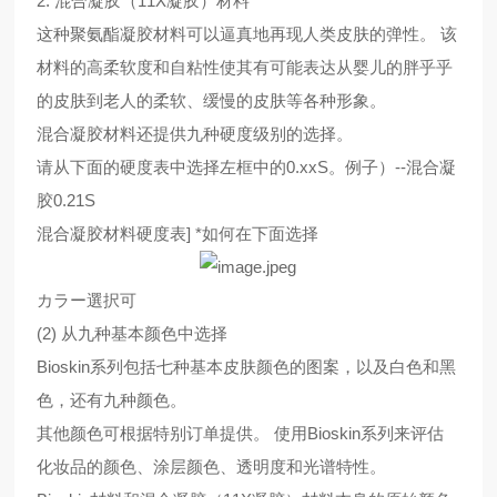
2. 混合凝胶（11X凝胶）材料
这种聚氨酯凝胶材料可以逼真地再现人类皮肤的弹性。 该
材料的高柔软度和自粘性使其有可能表达从婴儿的胖乎乎
的皮肤到老人的柔软、缓慢的皮肤等各种形象。
混合凝胶材料还提供九种硬度级别的选择。
请从下面的硬度表中选择左框中的0.xxS。例子）--混合凝
胶0.21S
混合凝胶材料硬度表] *如何在下面选择
カラー選択可
(2) 从九种基本颜色中选择
Bioskin系列包括七种基本皮肤颜色的图案，以及白色和黑
色，还有九种颜色。
其他颜色可根据特别订单提供。 使用Bioskin系列来评估
化妆品的颜色、涂层颜色、透明度和光谱特性。